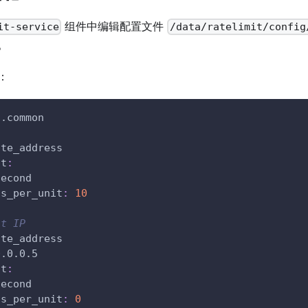
组件中编辑配置文件
it-service
/data/ratelimit/config
。
：
t.common
ote_address
it
:
second
ts_per_unit
:
10
st IP
ote_address
0.0.0.5
it
:
second
ts_per_unit
:
0