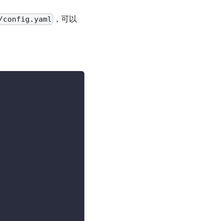
，可以
/config.yaml