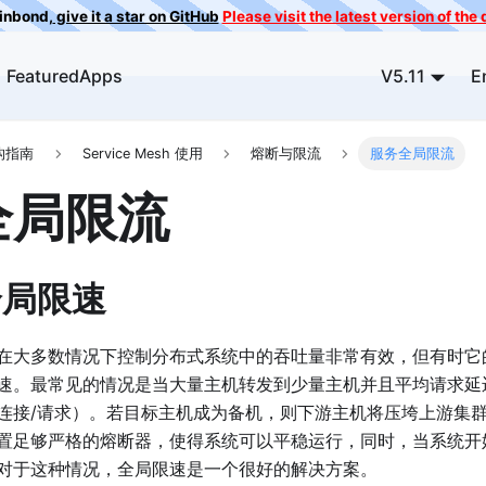
ainbond,
give it a star on GitHub
Please visit the latest version of th
FeaturedApps
V5.11
E
构指南
Service Mesh 使用
熔断与限流
服务全局限流
全局限流
 全局限速
在大多数情况下控制分布式系统中的吞吐量非常有效，但有时它
速。最常见的情况是当大量主机转发到少量主机并且平均请求延
连接/请求）。若目标主机成为备机，则下游主机将压垮上游集
置足够严格的熔断器，使得系统可以平稳运行，同时，当系统开
对于这种情况，全局限速是一个很好的解决方案。