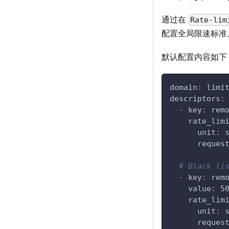
通过在
Rate-lim
配置全局限速标准
默认配置内容如下
domain
:
 limi
descriptors
:
-
key
:
 rem
rate_lim
unit
:
 
reques
# Black li
-
key
:
 rem
value
:
 5
rate_lim
unit
:
 
reques